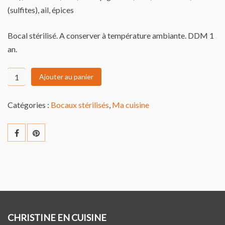
(sulfites), ail, épices
Bocal stérilisé. A conserver à température ambiante. DDM 1
an.
quantité
Ajouter au panier
de
Mijoté
Catégories :
Bocaux stérilisés
,
Ma cuisine
de
veau
comme
un
osso
buco
+-
440
CHRISTINE EN CUISINE
gr.