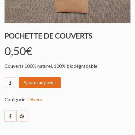
POCHETTE DE COUVERTS
0,50
€
Couverts 100% naturel, 100% biodégradable
quantité
Ajouter au panier
de
Pochette
Catégorie :
Divers
de
couverts